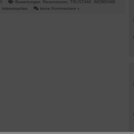
23
Bewertungen
,
Rezensionen
,
TRUSTAMI
,
WEBBOMB
Interessantes
keine Kommentare »