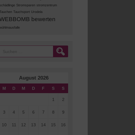
schädlinge
Stromsparen
stromzentrum
Tauchen
Tauchsport
Urodela
WEBBOMB bewerten
wühlmausfalle
Suchen
nach:
August 2026
M
D
M
D
F
S
S
1
2
3
4
5
6
7
8
9
10
11
12
13
14
15
16