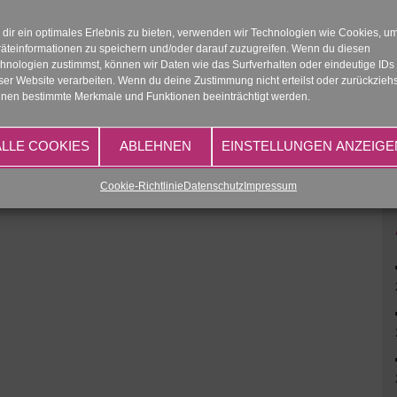
dir ein optimales Erlebnis zu bieten, verwenden wir Technologien wie Cookies, u
äteinformationen zu speichern und/oder darauf zuzugreifen. Wenn du diesen
hnologien zustimmst, können wir Daten wie das Surfverhalten oder eindeutige IDs
ser Website verarbeiten. Wenn du deine Zustimmung nicht erteilst oder zurückziehs
nen bestimmte Merkmale und Funktionen beeinträchtigt werden.
ALLE COOKIES
ABLEHNEN
EINSTELLUNGEN ANZEIGE
Cookie-Richtlinie
Datenschutz
Impressum