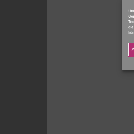
Um 
Ger
Tec
die
kön