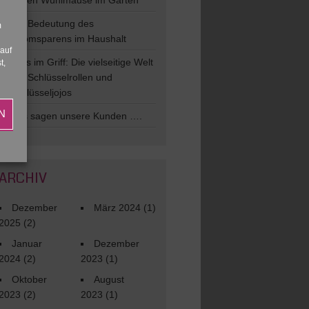
gegen Wühlmäuse im Garten
Die Bedeutung des
m
Stromsparens im Haushalt
 auf
Alles im Griff: Die vielseitige Welt
t,
der Schlüsselrollen und
Schlüsseljojos
N
Das sagen unsere Kunden ….
ARCHIV
Dezember
März 2024
(1)
2025
(2)
Januar
Dezember
2024
(2)
2023
(1)
Oktober
August
2023
(2)
2023
(1)