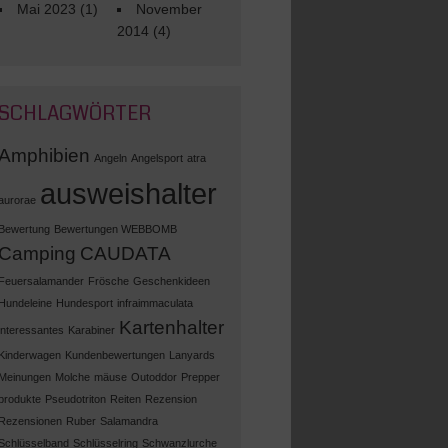
Mai 2023
(1)
November
2014
(4)
SCHLAGWÖRTER
Amphibien
Angeln
Angelsport
atra
ausweishalter
aurorae
Bewertung
Bewertungen WEBBOMB
Camping
CAUDATA
Feuersalamander
Frösche
Geschenkideen
Hundeleine
Hundesport
infraimmaculata
Kartenhalter
interessantes
Karabiner
Kinderwagen
Kundenbewertungen
Lanyards
Meinungen
Molche
mäuse
Outoddor
Prepper
produkte
Pseudotriton
Reiten
Rezension
Rezensionen
Ruber
Salamandra
Schlüsselband
Schlüsselring
Schwanzlurche