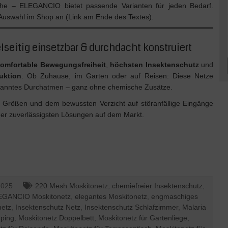
che – ELEGANCIO bietet passende Varianten für jeden Bedarf.
 Auswahl im Shop an (Link am Ende des Textes).
elseitig einsetzbar & durchdacht konstruiert
omfortable Bewegungsfreiheit
,
höchsten Insektenschutz
und
uktion
. Ob Zuhause, im Garten oder auf Reisen: Diese Netze
spanntes Durchatmen – ganz ohne chemische Zusätze.
 Größen und dem bewussten Verzicht auf störanfällige Eingänge
er zuverlässigsten Lösungen auf dem Markt.
2025
220 Mesh Moskitonetz
,
chemiefreier Insektenschutz
,
EGANCIO Moskitonetz
,
elegantes Moskitonetz
,
engmaschiges
netz
,
Insektenschutz Netz
,
Insektenschutz Schlafzimmer
,
Malaria
ping
,
Moskitonetz Doppelbett
,
Moskitonetz für Gartenliege
,