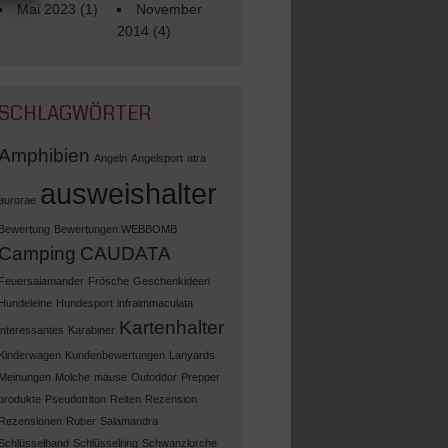
Mai 2023
(1)
November
2014
(4)
SCHLAGWÖRTER
Amphibien
Angeln
Angelsport
atra
ausweishalter
aurorae
Bewertung
Bewertungen WEBBOMB
Camping
CAUDATA
Feuersalamander
Frösche
Geschenkideen
Hundeleine
Hundesport
infraimmaculata
Kartenhalter
interessantes
Karabiner
Kinderwagen
Kundenbewertungen
Lanyards
Meinungen
Molche
mäuse
Outoddor
Prepper
produkte
Pseudotriton
Reiten
Rezension
Rezensionen
Ruber
Salamandra
Schlüsselband
Schlüsselring
Schwanzlurche