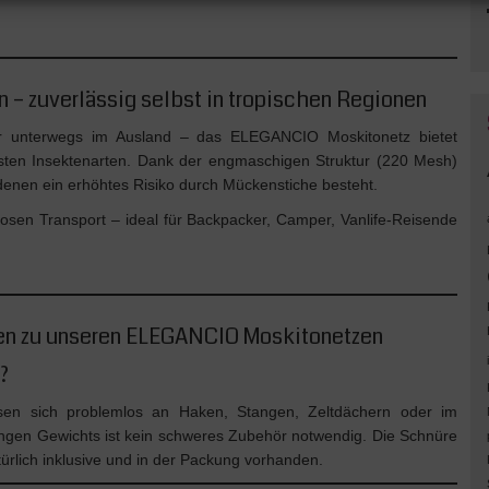
n – zuverlässig selbst in tropischen Regionen
r unterwegs im Ausland – das ELEGANCIO Moskitonetz bietet
insten Insektenarten. Dank der engmaschigen Struktur (220 Mesh)
 denen ein erhöhtes Risiko durch Mückenstiche besteht.
losen Transport – ideal für Backpacker, Camper, Vanlife-Reisende
gen zu unseren ELEGANCIO Moskitonetzen
?
ssen sich problemlos an Haken, Stangen, Zeltdächern oder im
ngen Gewichts ist kein schweres Zubehör notwendig. Die Schnüre
ürlich inklusive und in der Packung vorhanden.