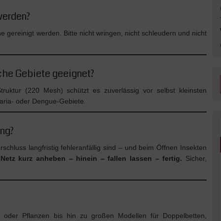
werden?
gereinigt werden. Bitte nicht wringen, nicht schleudern und nicht
sche Gebiete geeignet?
ruktur (220 Mesh) schützt es zuverlässig vor selbst kleinsten
laria- oder Dengue-Gebiete.
ang?
schluss langfristig fehleranfällig sind – und beim Öffnen Insekten
:
Netz kurz anheben – hinein – fallen lassen – fertig.
Sicher,
n oder Pflanzen bis hin zu großen Modellen für Doppelbetten,