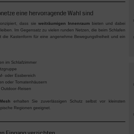
etze eine hervorragende Wahl sind
nzipiert, dass sie
weiträumigen Innenraum
bieten und dabei
leiben. Im Gegensatz zu vielen runden Netzen, die beim Schlafen
gt die Kastenform für eine angenehme Bewegungsfreiheit und ein
ten im Schlafzimmer
itzgruppe
f- oder Essbereich
ten oder Tomatenhäusern
 Outdoor-Reisen
Mesh
erhalten Sie zuverlässigen Schutz selbst vor kleinsten
opische Regionen geeignet.
n Eingang verzichten