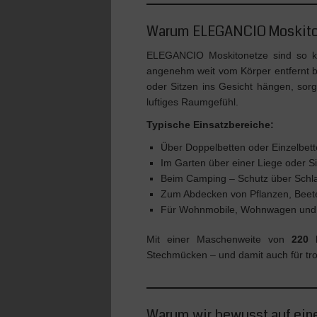
Warum ELEGANCIO Moskiton
ELEGANCIO Moskitonetze sind so ko
angenehm weit vom Körper entfernt b
oder Sitzen ins Gesicht hängen, sor
luftiges Raumgefühl.
Typische Einsatzbereiche:
Über Doppelbetten oder Einzelbet
Im Garten über einer Liege oder S
Beim Camping – Schutz über Schla
Zum Abdecken von Pflanzen, Bee
Für Wohnmobile, Wohnwagen und
Mit einer Maschenweite von
220 
Stechmücken – und damit auch für tr
Warum wir bewusst auf eine