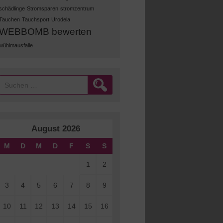
schädlinge
Stromsparen
stromzentrum
Tauchen
Tauchsport
Urodela
WEBBOMB bewerten
wühlmausfalle
Suchen
nach:
August 2026
M
D
M
D
F
S
S
1
2
3
4
5
6
7
8
9
10
11
12
13
14
15
16