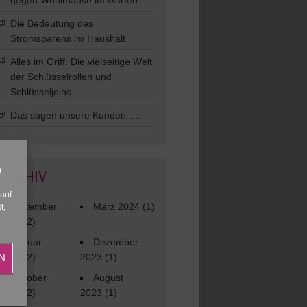
gegen Wühlmäuse im Garten
Die Bedeutung des
Stromsparens im Haushalt
Alles im Griff: Die vielseitige Welt
der Schlüsselrollen und
Schlüsseljojos
Das sagen unsere Kunden ….
m
ARCHIV
 auf
Dezember
März 2024
(1)
t,
2025
(2)
Januar
Dezember
N
2024
(2)
2023
(1)
Oktober
August
2023
(2)
2023
(1)