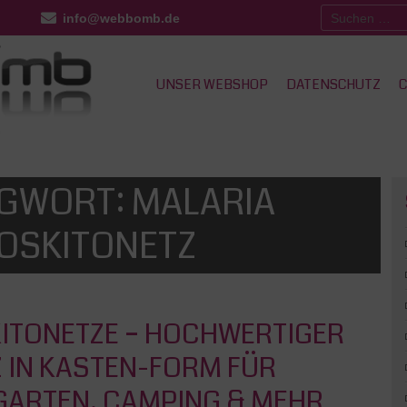
Suchen
info@webbomb.de
nach:
UNSER WEBSHOP
DATENSCHUTZ
C
GWORT:
MALARIA
OSKITONETZ
ITONETZE – HOCHWERTIGER
 IN KASTEN-FORM FÜR
GARTEN, CAMPING & MEHR