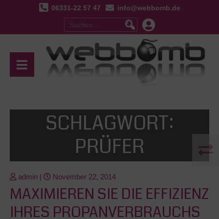
06331-22 57 47
info@webbomb.de
Suchen
nach:
SCHLAGWORT:
PRÜFER
admin
|
November 22, 2014
MAXIMIEREN SIE DIE EFFIZIENZ
IHRES PROPANVERBRAUCHS