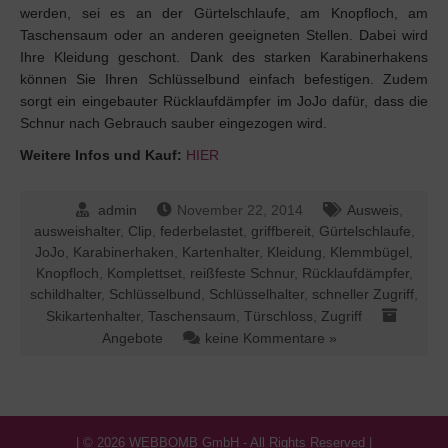
werden, sei es an der Gürtelschlaufe, am Knopfloch, am
Taschensaum oder an anderen geeigneten Stellen. Dabei wird
Ihre Kleidung geschont. Dank des starken Karabinerhakens
können Sie Ihren Schlüsselbund einfach befestigen. Zudem
sorgt ein eingebauter Rücklaufdämpfer im JoJo dafür, dass die
Schnur nach Gebrauch sauber eingezogen wird.
Weitere Infos und Kauf:
HIER
admin
November 22, 2014
Ausweis
,
ausweishalter
,
Clip
,
federbelastet
,
griffbereit
,
Gürtelschlaufe
,
JoJo
,
Karabinerhaken
,
Kartenhalter
,
Kleidung
,
Klemmbügel
,
Knopfloch
,
Komplettset
,
reißfeste Schnur
,
Rücklaufdämpfer
,
schildhalter
,
Schlüsselbund
,
Schlüsselhalter
,
schneller Zugriff
,
Skikartenhalter
,
Taschensaum
,
Türschloss
,
Zugriff
Angebote
keine Kommentare »
| © 2026 WEBBOMB GmbH - All Rights Reserved |